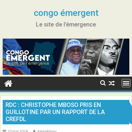
Skip
to
congo émergent
content
Le site de l'émergence
RDC : CHRISTOPHE MBOSO PRIS EN
GUILLOTINE PAR UN RAPPORT DE LA
CREFDL
10 mai 2024
gannykilasu